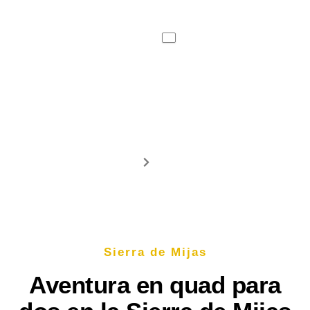
ES
Tour 1 Hora
Inicio
Tours
tacto
Sierra de Mijas
Aventura en quad para