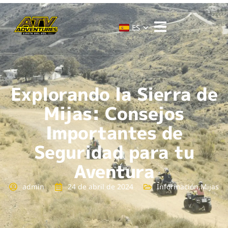
ES
Explorando la Sierra de
Mijas: Consejos
Importantes de
Seguridad para tu
Aventura
admin
24 de abril de 2024
Información
,
Mijas